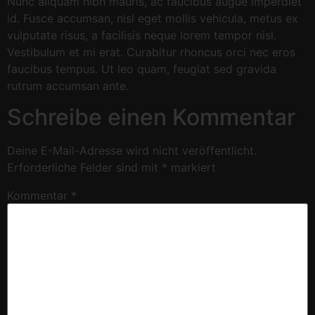
Nunc aliquam nibh mauris, ac faucibus augue imperdiet
id. Fusce accumsan, nisl eget mollis vehicula, metus ex
vulputate risus, a facilisis neque lorem tempor nisl.
Vestibulum et mi erat. Curabitur rhoncus orci nec eros
faucibus tempus. Ut leo quam, feugiat sed gravida
rutrum accumsan ante.
Schreibe einen Kommentar
Deine E-Mail-Adresse wird nicht veröffentlicht.
Erforderliche Felder sind mit
*
markiert
Kommentar
*