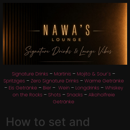
Signature Drinks
–
Martinis
–
Mojito & Sour´s
–
Spritziges
–
Zero Signature Drinks
–
Warme Getränke
–
Eis Getränke
–
Bier
–
Wein
–
Longdrinks
–
Whiskey
on the Rocks
–
Shots
–
Snacks
–
Alkoholfreie
Getränke
How to set and